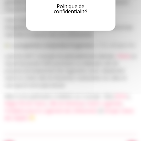
générale initialement titulaire du marché, entraînant plusieurs
Politique de
mois de retard.
confidentialité
Grâce à une mobilisation collective exemplaire et à la
désignation d’une nouvelle entreprise, le projet peut désormais
reprendre et avancer vers son achèvement.
Le programme comprendra 8 logements : 1 T1, 4 T2 et 3 T3.
Lancé en 2017, ce projet est particulièrement attendu.
FREHA
se
réjouit de pouvoir enfin poursuivre sa réalisation afin de
proposer prochainement des logements neufs, idéalement
situés en centre-ville de Montreuil, à destination de celles et
ceux qui en ont le plus besoin.
Merci à nos partenaires mobilisés sur ce projet : Etat (
DRIHL
),
Région Île-de-France
,
Ville de Montreuil
,
Action Logement
,
Fondation pour le Logement des Défavorisés
et
Groupe Caisse
des Dépôts