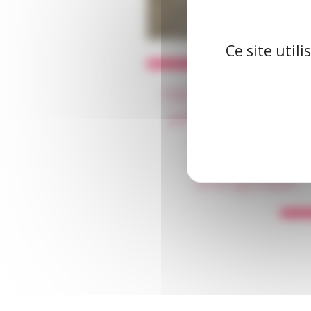
Ce site util
FREHA renforce 
patrimoine tout 
améliorant sa
performance
énergétique