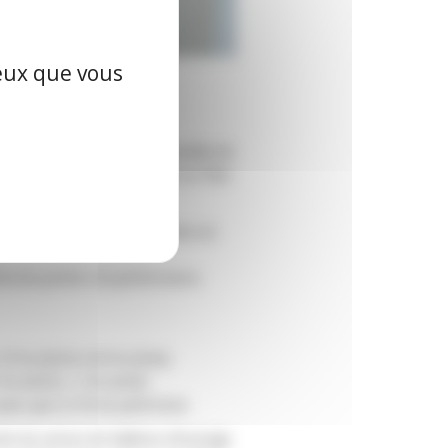
ceux que vous
out en améliorant sa
énergétique (DPE) de l’ensemble de
n possibles et se lancer dans un Plan
en passant de 1 280 logements en
forcée portée à la performance
 79 % (2023) à 90 % (2026)
 9 % (2023)→ 2 % (2026)
t plus que 0,4 % du patrimoine
nt du service de Maîtrise d’Ouvrage