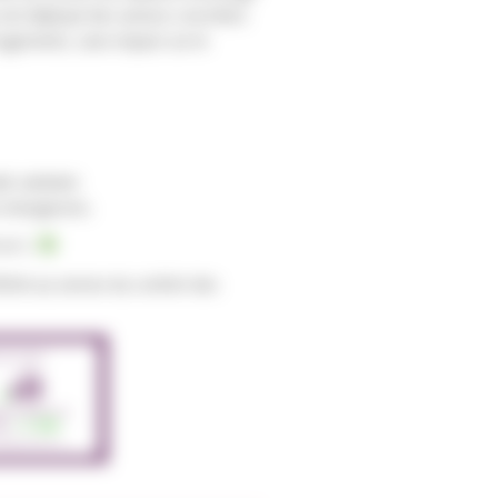
i ont déployé des actions concrètes
logements, sans impact sur le
e sanitaire
 énergivores.
 et C.
EHA au service du confort des