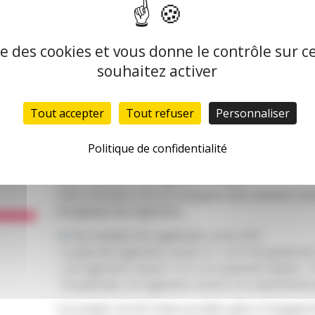
ise des cookies et vous donne le contrôle sur 
9 mars 2026 —
FREHA renforce son patrimoine t
souhaitez activer
performance énergétique
son
En 2023, FREHA a engagé un diagnostic de performance 
en
Tout accepter
Tout refuser
Personnaliser
son patrimoine afin d’objectiver les leviers d’amélioratio
Stratégique de Patrimoine Ecologique.
Politique de confidentialité
Depuis, le patrimoine de FREHA a fortement évolué 
2023, à plus de 1 500 logements en 2026.
Cette croissance s’est accompagnée d’une attention ren
énergétique des logements.
Des résultats très significatifs sur les DPE :
• La part des logements classés B, C et D est passée de
• Les logements classés F et G ont quasiment disparu :
• En particulier, les logements classés G ne représenten
Ces progrès ont été rendus possibles grâce à l’engageme