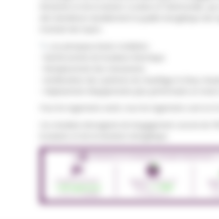
d’Insertion et de la Gestion Locative et Patrimoniale, qu
afin d’améliorer durablement la qualité énergétique des 
montant des loyers.
Les principaux leviers mobilisés :
• Renforcement de l’isolation thermique
• Remplacement des menuiseries
• Amélioration des systèmes de chauffage et d’eau chaud
• Déploiement d’équipements plus performants et moins
Pour les logements neufs, tous les logements sont en B
Ces résultats témoignent de l’engagement concret de FR
locataires et de la transition énergétique.