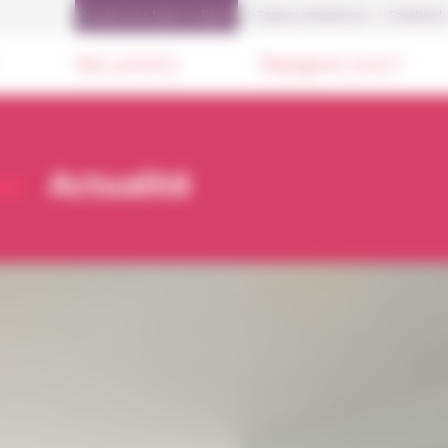
Je paie mon loyer en ligne
Espace entreprises
Facebook
Nos actions
Rejoignez-nous !
Actualité