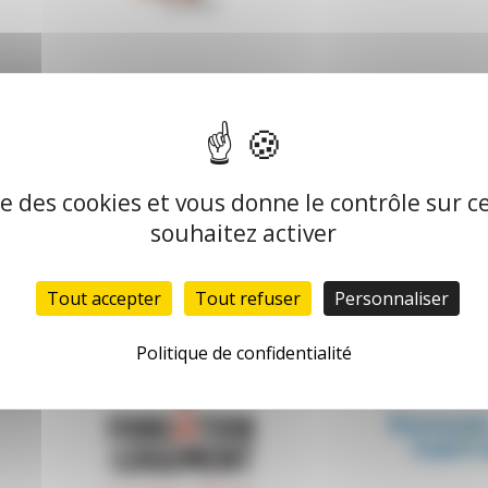
ise des cookies et vous donne le contrôle sur 
souhaitez activer
Tout accepter
Tout refuser
Personnaliser
Réseau associatif
Politique de confidentialité