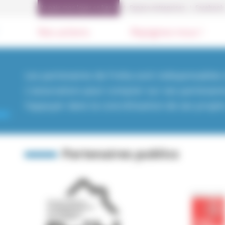
Je paie mon loyer en ligne
Espace entreprises
Facebook
Nos actions
Rejoignez-nous !
Les partenaires de Freha sont indispensables à
L'association peut compter sur ses partenaires
l'appuyer dans la concrétisation de ses projet
Partenaires publics