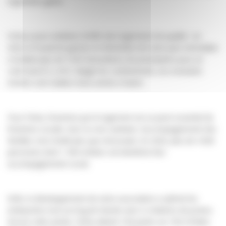
logements gérés.
Freha a pour ambition d’offrir des logements de qualité : en
2020, le travail de gestion et d’entretien de notre parc immobilier
a totalisé plus de 3 650 facturations de prestataires pour un
coût total d’1,2 M €. Malgré les confinements, les montants
investis sont stables d’une année à l’autre.
Pour Freha, l’insertion par le logement est un pivot essentiel de
l’insertion sociale. Avec la crise sanitaire, l’accompagnement des
familles s’est révélé plus que nécessaire. En 2020, plus de 4 000
personnes dont 1 900 enfants ont bénéficié d’un
accompagnement social.
Enfin, le développement de notre association a rythmé les
embauches tout au long de l’année avec 6 créations de postes.
Encore cette année, Freha obtient 100 points sur 100 à l’index