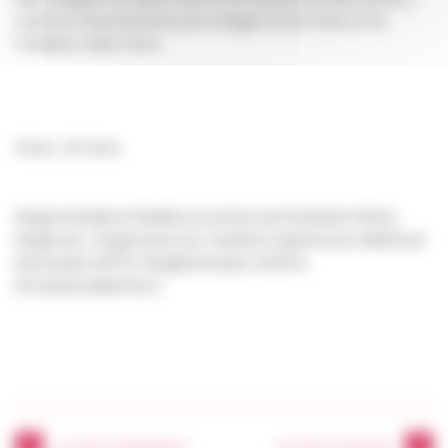
soutenue financièrement par la Région Ile-de-France et la
Fondation Abbé Pierre.
Photo : © Freha
#logementdabord #bailleursocial #social #solidarité #freha
#logement #logementsocial #valdoise #patrimoine #bâtiment
#immeuble #EPFIF #Enghienlesbains #DRHIL
#FondationAbbéPierre
ACTUALITÉ PRÉCÉDENTE
ACTUALITÉ SUIVANTE