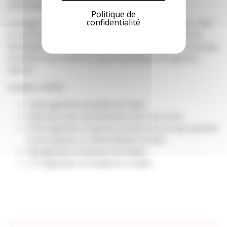
informatiques.
Politique de
confidentialité
Le budget transcrit la volonté du conseil d’administration, mise
en œuvre par l’équipe de FREHA, d’assurer la pérennité et le
développement de l’association au service du logement des plus
modestes et de mettre en œuvre la politique du logement
d’abord.
Quelques chiffres :
1500 logements propriété de Freha
3600 personnes qui bénéficient d’un suivi social
2100 logements en gestion locative issus du parc pérenne
et de la gestion en intermédiation locative
38 logements en pension de famille
177 logements en résidences sociales