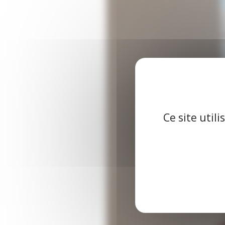
Ce site util