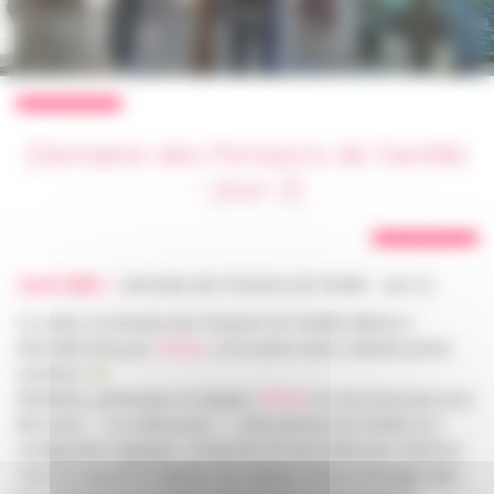
[Semaine des Pensions de Famille
– Jour 2]
2 juin 2026 —
[Semaine des Pensions de Famille – Jour 2]
Ce matin, la Semaine des Pensions de Famille débute à
Alfortville (94) pour
FREHA
, à l’occasion d’une matinée portes
ouvertes !
Résidents, partenaires et équipes
FREHA
se sont retrouvés pour
découvrir — ou redécouvrir — cette pension de famille à la
configuration atypique, composée de deux bâtiments distincts.
Tout au long de la matinée, les visiteurs ont pu échanger avec