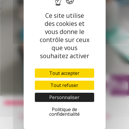
Ce site utilise
des cookies et
vous donne le
contrôle sur ceux
que vous
souhaitez activer
Tout accepter
Tout refuser
Personnaliser
Politique de
Séance de Yoga pour toute
confidentialité
l’équipe de Freha !