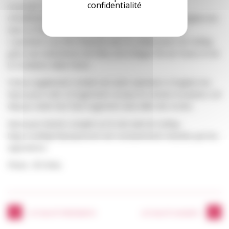
confidentialité
Ce projet est le résultat d’une opération d’acquisition-
réhabilitation par Freha en partenariat avec la Ville d’Enghien-les-
Bains et l’Etablissement Public Foncier d’Ile-de-France.
L’opération a pu être financée avec la collaboration de Solifap,
grâce aux subventions de l’Etat, de la Région Île-de-France et de
la Fondation Abbé Pierre.
Freha a également conduit une autre opération à Enghien-les-
Bains pour créer 22 logements sociaux et certains locataires ont
déjà pu visiter leur futur logement situé allée des écoles.
Retrouvez l’article complet sur le site web de Solifap :
https://solifap.fr/projects/on-est-constamment-retardes-par-les-
oppositions
Photo : © Freha
ACTUALITÉ PRÉCÉDENTE
ACTUALITÉ SUIVANTE