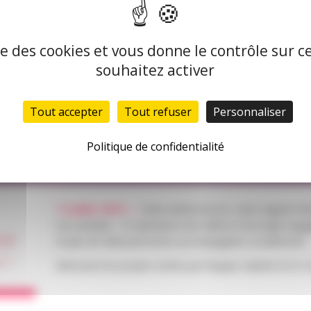
ise des cookies et vous donne le contrôle sur 
souhaitez activer
Tout accepter
Tout refuser
Personnaliser
Politique de confidentialité
11 juillet 2019 —
Cette année encore, notre rapport d’a
nos activités : 10 opérations de maîtrise d’ouvrage eng
ité
et plus de 3600 personnes accompagnées socialement.
 !
Retrouvez les projets menés par l’équipe salariée et le C