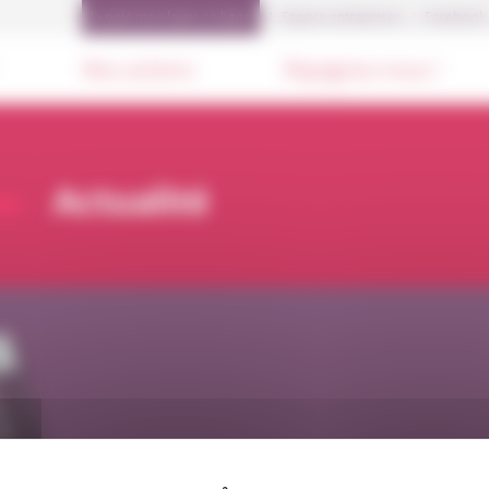
Je paie mon loyer en ligne
Espace entreprises
Facebook
Nos actions
Rejoignez-nous !
Actualité