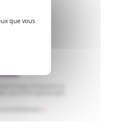
ceux que vous
ctivité témoigne de l’importance de
agées, plus de 2000 logements gérés
onseil d’Administration
ici.