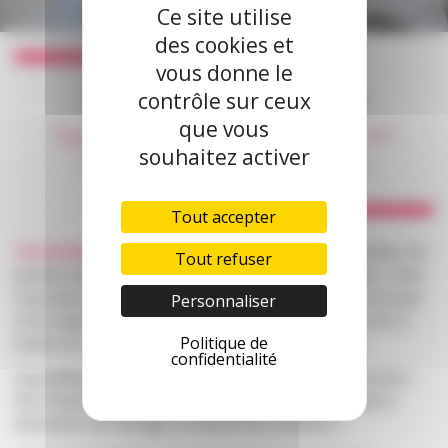
Ce site utilise
des cookies et
vous donne le
Freha a dépassé les 500
contrôle sur ceux
logements gérés et loués en
que vous
souhaitez activer
Intermédiation locative !
Tout accepter
18 novembre 2020 —
Depuis 2007, Freha est un opérateur de
Tout refuser
premier plan de l’intermédiation locative en Île-de-France. Cette
reconnaissance des partenaires publics et privés dans le travail
Personnaliser
et les équipes de Freha s’est encore renforcée depuis 2019 à
Politique de
travers les dispositifs « Louez Solidaire » et « Solibail ».
confidentialité
Aujourd’hui, grâce à cette confiance partagée, nous sommes
fiers d’avoir intégré plus de 500 logements à ce dispositif à
destination de ménages à revenus très modestes !