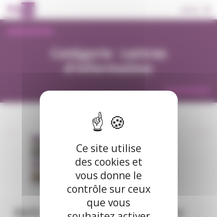
Panneau de gestion des cookies
Basculer
MENU
la
navigation
Catégorie :
Lettres
d'information
Ce site utilise
des cookies et
vous donne le
contrôle sur ceux
que vous
Avril 2021
Février-Mars
souhaitez activer