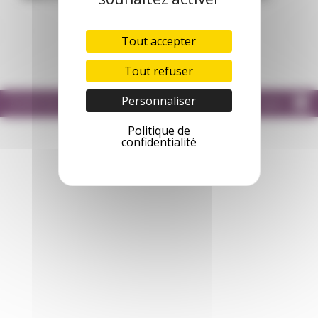
2021
1
2
3
…
6
Tout accepter
Tout refuser
Personnaliser
© 2020 Freha
Mentions légales
Politique de
confidentialité