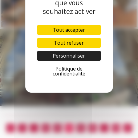
que vous
souhaitez activer
Tout accepter
Tout refuser
Personnaliser
Avancée du chantier de
ravalement de façade d’un
Politique de
confidentialité
immeuble à Versailles (78) !
1
…
92
93
94
95
96
…
123