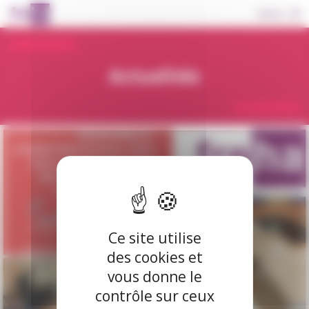
Panneau de gestion des cookies
Basculer
MENU
la
navigation
Actualités
FREHA LANCE SON APPEL AUX
Ce site utilise
MAIRES POUR LA PRODUCTION
des cookies et
DE LOGEMENTS ABORDABLES !
vous donne le
contrôle sur ceux